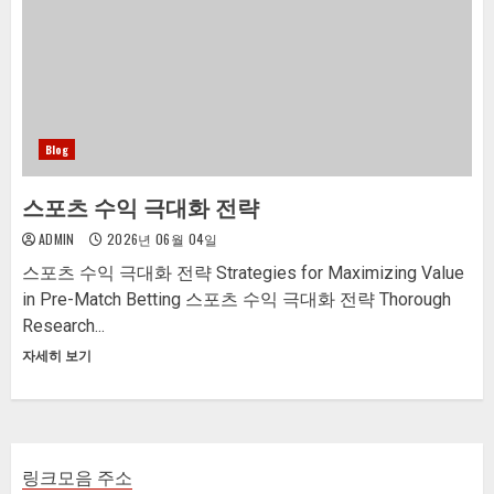
Blog
스포츠 수익 극대화 전략
ADMIN
2026년 06월 04일
스포츠 수익 극대화 전략 Strategies for Maximizing Value
in Pre-Match Betting 스포츠 수익 극대화 전략 Thorough
Research...
자세히 보기
링크모음 주소