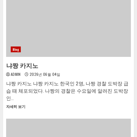
Blog
냐짱 카지노
ADMIN
2026년 06월 04일
냐짱 카지노 냐짱 카지노 한국인 2명, 나짱 경찰 도박장 급
습 때 체포되었다. 나짱의 경찰은 수요일에 알려진 도박장
인...
자세히 보기